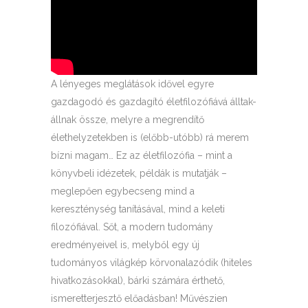
A lényeges meglátások idővel egyre
gazdagodó és gazdagító életfilozófiává álltak-
állnak össze, melyre a megrendítő
élethelyzetekben is (előbb-utóbb) rá merem
bízni magam… Ez az életfilozófia – mint a
könyvbeli idézetek, példák is mutatják –
meglepően egybecseng mind a
kereszténység tanításával, mind a keleti
filozófiával. Sőt, a modern tudomány
eredményeivel is, melyből egy új
tudományos világkép körvonalazódik (hiteles
hivatkozásokkal), bárki számára érthető,
ismeretterjesztő előadásban! Művészien