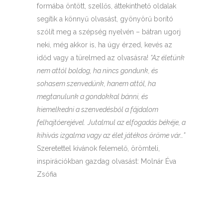
formába öntött, szellős, áttekinthető oldalak
segítik a könnyű olvasást, gyönyörű borító
szólít meg a szépség nyelvén – bátran ugorj
neki, még akkor is, ha úgy érzed, kevés az
időd vagy a türelmed az olvasásra!
“Az életünk
nem attól boldog, ha nincs gondunk, és
sohasem szenvedünk, hanem attól, ha
megtanulunk a gondokkal bánni, és
kiemelkedni a szenvedésből a fájdalom
felhajtóerejével.
Jutalmul az elfogadás békéje, a
kihívás izgalma vagy az élet játékos öröme vár…”
Szeretettel kívánok felemelő, örömteli,
inspirációkban gazdag olvasást: Molnár Éva
Zsófia