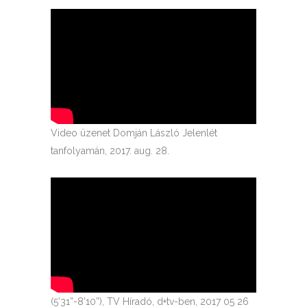
Video üzenet Domján László Jelenlét
tanfolyamán, 2017. aug. 28.
(5’31”-8’10”), TV Híradó, d+tv-ben, 2017 05 26