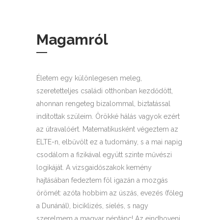
Magamról
Életem egy különlegesen meleg,
szeretetteljes családi otthonban kezdődött,
ahonnan rengeteg bizalommal, biztatással
indítottak szüleim. Örökké hálás vagyok ezért
az útravalóért. Matematikusként végeztem az
ELTE-n, elbűvölt ez a tudomány, s a mai napig
csodálom a fizikával együtt szinte művészi
logikáját. A vizsgaidőszakok kemény
hajtásában fedeztem föl igazán a mozgás
örömét: azóta hobbim az úszás, evezés (főleg
a Dunánál), biciklizés, síelés, s nagy
szerelmem a magyar néptánc! Az eindhoveni