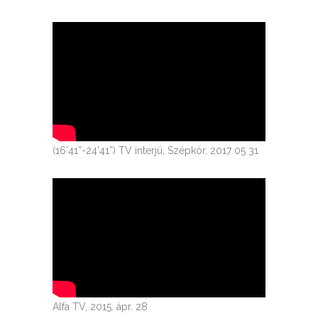
(16’41”-24’41”) TV interjú, Szépkör, 2017 05 31
Alfa TV, 2015. ápr. 28