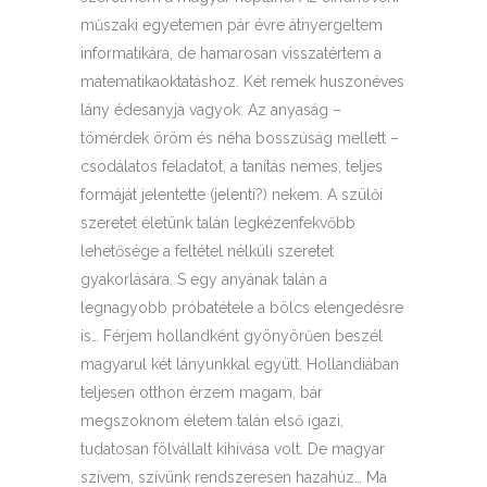
műszaki egyetemen pár évre átnyergeltem
informatikára, de hamarosan visszatértem a
matematikaoktatáshoz. Két remek huszonéves
lány édesanyja vagyok. Az anyaság –
tömérdek öröm és néha bosszúság mellett –
csodálatos feladatot, a tanítás nemes, teljes
formáját jelentette (jelenti?) nekem. A szülői
szeretet életünk talán legkézenfekvőbb
lehetősége a feltétel nélküli szeretet
gyakorlására. S egy anyának talán a
legnagyobb próbatétele a bölcs elengedésre
is… Férjem hollandként gyönyörűen beszél
magyarul két lányunkkal együtt. Hollandiában
teljesen otthon érzem magam, bár
megszoknom életem talán első igazi,
tudatosan fölvállalt kihívása volt. De magyar
szívem, szívünk rendszeresen hazahúz… Ma