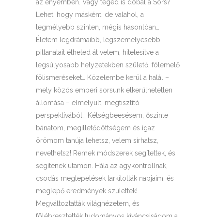
az enyémben. Vagy téged is dobál a Sors?
Lehet, hogy másként, de valahol, a
legmélyebb szinten, mégis hasonlóan…
Életem legdrámaibb, legszemélyesebb
pillanatait élheted át velem, hitelesítve a
legsúlyosabb helyzetekben születő, fölemelő
fölismeréseket… Közelembe kerül a halál –
mely közös emberi sorsunk elkerülhetetlen
állomása – elmélyült, megtisztító
perspektívából… Kétségbeesésem, őszinte
bánatom, megilletődöttségem és igaz
örömöm tanúja lehetsz, velem sírhatsz,
nevethetsz! Remek módszerek segítettek, és
segítenek utamon. Hála az agykontrollnak,
csodás meglepetések tarkították napjaim, és
meglepő eredmények születtek!
Megváltoztatták világnézetem, és
fölébresztették tudományos kíváncsiságom a