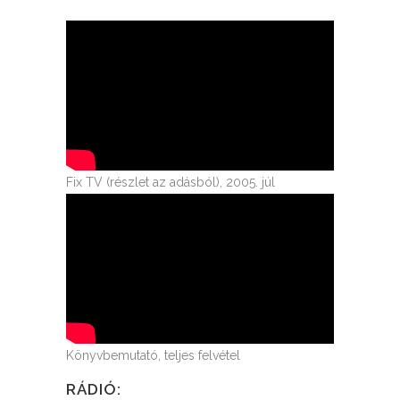
Fix TV (részlet az adásból), 2005. júl
Könyvbemutató, teljes felvétel
RÁDIÓ: