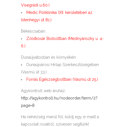
Visegrádi u.60.)
Medic Poliklinika (XII. kerületében az
Istenhegyi út 81.)
Békéscsabán:
Zöldkosár Bioboltban (Mednyánszky u. 4-
6.)
Dunaújvátosban és környékén:
Dunaújvárosi Hírlap Szerkesztőségében
(Vasmű út 33.)
Forrás Egészségboltban (Vasmű út 25.)
Agykontroll web áruház:
http://agykontroll.hu/nodeorder/term/2?
page=8
Ha nehézség merül föl, küldj egy e-mailt a
kapcsolat rovatról, szívesen segítünk!