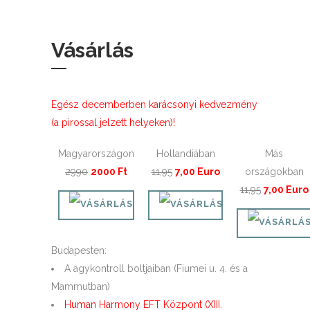
Vásárlás
Egész decemberben karácsonyi kedvezmény
(a pirossal jelzett helyeken)!
Magyarországon
Hollandiában
Más
2990
2000 Ft
11,95
7,00 Euro
országokban
11,95
7,00 Euro
Budapesten:
A agykontroll boltjaiban (Fiumei u. 4. és a
Mammutban)
Human Harmony EFT Központ (XIII.