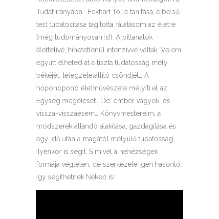
Tudat irányába… Eckhart Tolle tanítása, a belső
test tudatosítása tágította rálátásom az életre
(még tudományosan is!). A pillanatok
élettelivé, hihetetlenül intenzívvé váltak. Velem
együtt élheted át a tiszta tudatosság mély
békéjét, lélegzetelállító csöndjét… A
hoponoponó életművészete mélyíti el az
Egység megélését… De: ember vagyok, és
vissza-visszaesem… Könyvmestereim, a
módszerek állandó alakítása, gazdagítása és
egy idő után a magától mélyülő tudatosság
ilyenkor is segít. S mivel a nehézségek
formája végtelen, de szerkezete igen hasonló,
így segíthetnek Neked is!