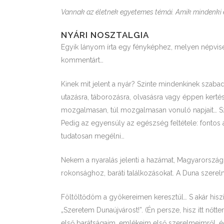
Vannak az életnek egyetemes témái. Amik mindenki é
NYÁRI NOSZTALGIA
Egyik lányom írta egy fényképhez, melyen népvisele
kommentárt…
Kinek mit jelent a nyár? Szinte mindenkinek szabad
utazásra, táborozásra, olvasásra vagy éppen kert
mozgalmasan, túl mozgalmasan vonuló napjait… Sza
Pedig az egyensúly az egészség feltétele: fontos az
tudatosan megélni…
Nekem a nyaralás jelenti a hazámat, Magyarországot
rokonsághoz, baráti találkozásokat. A Duna szerel
Föltöltődöm a gyökereimen keresztül… S akár hiszi
„Szeretem Dunaújvárost!”. (Én persze, hisz itt nőtte
első barátságaim, emlékeim első szerelmeimről, é