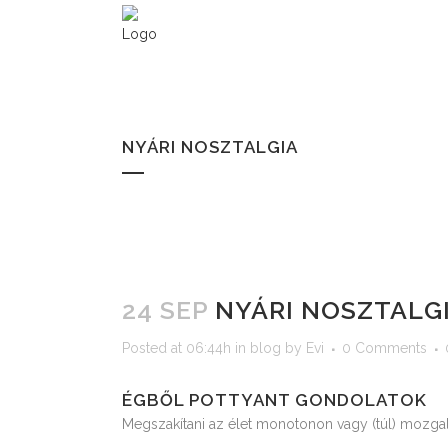
NYÁRI NOSZTALGIA
24 SEP
NYÁRI NOSZTALG
Posted at 06:44h
in
blog
by
Evi
0 Comments
ÉGBŐL POTTYANT GONDOLATOK
Megszakítani az élet monotonon vagy (túl) mozga