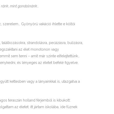
k ránk, mint gondolnánk…
c, szerelem… Gyönyörű vakáció ihlette e költői
találkozásokra, strandolásra, pecázásra, bulizásra,
Megszakítani az élet monotonon vagy
mit sem tenni – amit már szinte elfelejtettünk…
kenykedni, és lényeges az életet befelé figyelve,
yütt kettesben vagy a lányainkkal is, utazgatva a
gos teraszán holland férjemből is kibukott:
lgattam az életet: itt jártam iskolába, ide fűznek