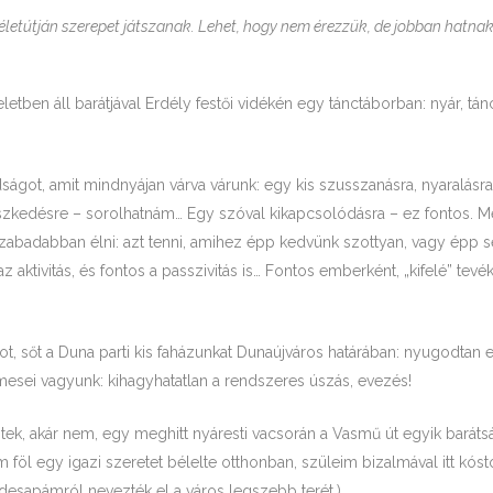
letútján szerepet játszanak. Lehet, hogy nem érezzük, de jobban hatna
tben áll barátjával Erdély festői vidékén egy tánctáborban: nyár, tán
ságot, amit mindnyájan várva várunk: egy kis szusszanásra, nyaralásra, 
észkedésre – sorolhatnám… Egy szóval kikapcsolódásra – ez fontos. 
badabban élni: azt tenni, amihez épp kedvünk szottyan, vagy épp sem
 aktivitás, és fontos a passzivitás is… Fontos emberként, „kifelé” tevé
, sőt a Duna parti kis faházunkat Dunaújváros határában: nyugodtan eg
mesei vagyunk: kihagyhatatlan a rendszeres úszás, evezés!
tek, akár nem, egy meghitt nyáresti vacsorán a Vasmű út egyik barátsá
m föl egy igazi szeretet bélelte otthonban, szüleim bizalmával itt kósto
desapámról nevezték el a város legszebb terét.)