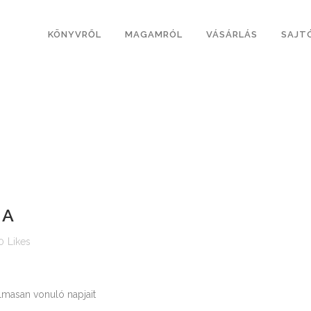
KÖNYVRŐL
MAGAMRÓL
VÁSÁRLÁS
SAJT
IA
0
Likes
lmasan vonuló napjait