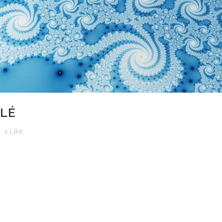
ELÉ
1
Like