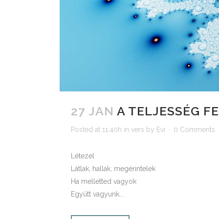
27 JAN
A TELJESSÉG F
Posted at 11:40h
in
vers
by
Evi
0 Comments
Létezel
Látlak, hallak, megérintelek
Ha melletted vagyok
Együtt vagyunk...