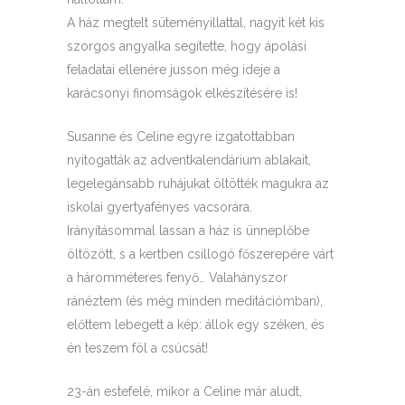
A ház megtelt süteményillattal, nagyit két kis
szorgos angyalka segítette, hogy ápolási
feladatai ellenére jusson még ideje a
karácsonyi finomságok elkészítésére is!
Susanne és Celine egyre izgatottabban
nyitogatták az adventkalendárium ablakait,
legelegánsabb ruhájukat öltötték magukra az
iskolai gyertyafényes vacsorára.
Irányításommal lassan a ház is ünneplőbe
öltözött, s a kertben csillogó főszerepére várt
a háromméteres fenyő… Valahányszor
ránéztem (és még minden meditációmban),
előttem lebegett a kép: állok egy széken, és
én teszem föl a csúcsát!
23-án estefelé, mikor a Celine már aludt,