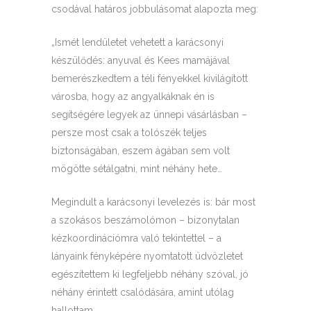
csodával határos jobbulásomat alapozta meg:
„Ismét lendületet vehetett a karácsonyi
készülődés: anyuval és Kees mamájával
bemerészkedtem a téli fényekkel kivilágított
városba, hogy az angyalkáknak én is
segítségére legyek az ünnepi vásárlásban –
persze most csak a tolószék teljes
biztonságában, eszem ágában sem volt
mögötte sétálgatni, mint néhány hete…
Megindult a karácsonyi levelezés is: bár most
a szokásos beszámolómon – bizonytalan
kézkoordinációmra való tekintettel – a
lányaink fényképére nyomtatott üdvözletet
egészítettem ki legfeljebb néhány szóval, jó
néhány érintett csalódására, amint utólag
hallottam.