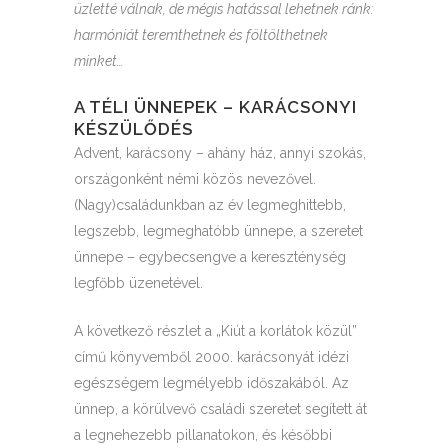
üzletté válnak, de mégis hatással lehetnek ránk:
harmóniát teremthetnek és föltölthetnek
minket…
A TÉLI ÜNNEPEK – KARÁCSONYI
KÉSZÜLŐDÉS
Advent, karácsony – ahány ház, annyi szokás,
országonként némi közös nevezővel.
(Nagy)családunkban az év legmeghittebb,
legszebb, legmeghatóbb ünnepe, a szeretet
ünnepe – egybecsengve a kereszténység
legfőbb üzenetével.
A következő részlet a „Kiút a korlátok közül”
című könyvemből 2000. karácsonyát idézi
egészségem legmélyebb időszakából. Az
ünnep, a körülvevő családi szeretet segített át
a legnehezebb pillanatokon, és későbbi