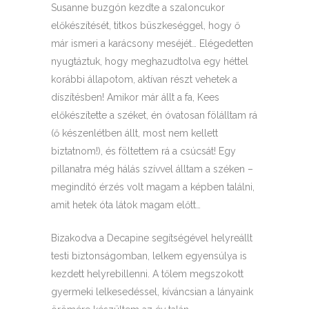
Susanne buzgón kezdte a szaloncukor
előkészítését, titkos büszkeséggel, hogy ő
már ismeri a karácsony meséjét… Elégedetten
nyugtáztuk, hogy meghazudtolva egy héttel
korábbi állapotom, aktívan részt vehetek a
díszítésben! Amikor már állt a fa, Kees
előkészítette a széket, én óvatosan fölálltam rá
(ő készenlétben állt, most nem kellett
biztatnom!), és föltettem rá a csúcsát! Egy
pillanatra még hálás szívvel álltam a széken –
megindító érzés volt magam a képben találni,
amit hetek óta látok magam előtt…
Bizakodva a Decapine segítségével helyreállt
testi biztonságomban, lelkem egyensúlya is
kezdett helyrebillenni. A tőlem megszokott
gyermeki lelkesedéssel, kíváncsian a lányaink