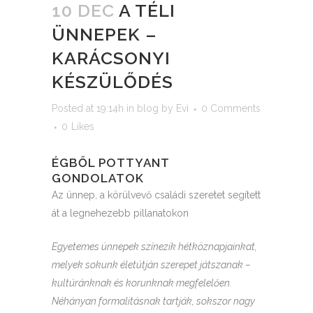
10 DEC
A TÉLI
ÜNNEPEK –
KARÁCSONYI
KÉSZÜLŐDÉS
Posted at 19:14h
in
blog
by
Evi
0 Comments
0
Likes
ÉGBŐL POTTYANT
GONDOLATOK
Az ünnep, a körülvevő családi szeretet segített
át a legnehezebb pillanatokon
Egyetemes ünnepek színezik hétköznapjainkat,
melyek sokunk életútján szerepet játszanak –
kultúránknak és korunknak megfelelően.
Néhányan formalitásnak tartják, sokszor nagy